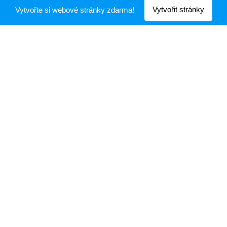
Vytvořit stránky
Vytvořte si webové stránky zdarma!
Vytvořeno službou
Webnode